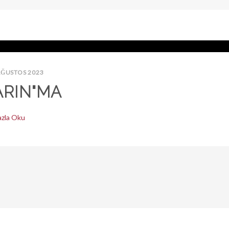
AĞUSTOS 2023
ARIN"MA
azla Oku