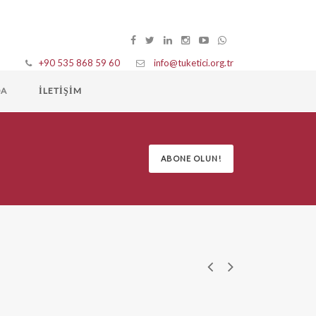
+90 535 868 59 60
info@tuketici.org.tr
DA
İLETIŞIM
ABONE OLUN!